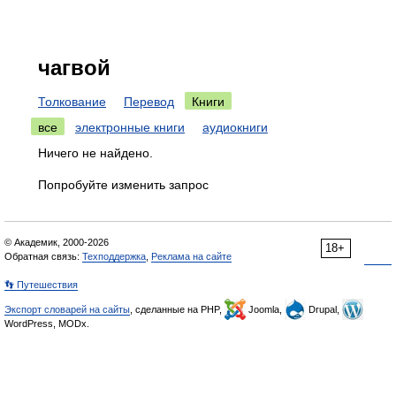
чагвой
Толкование
Перевод
Книги
все
электронные книги
аудиокниги
Ничего не найдено.
Попробуйте изменить запрос
© Академик, 2000-2026
18+
Обратная связь:
Техподдержка
,
Реклама на сайте
👣 Путешествия
Экспорт словарей на сайты
, сделанные на PHP,
Joomla,
Drupal,
WordPress, MODx.